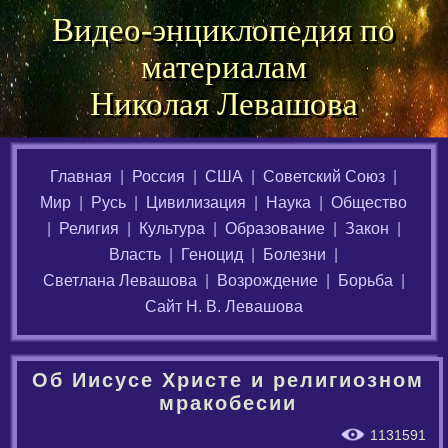
Видео-энциклопедия по
материалам
Николая Левашова
Главная
|
Россия
|
США
|
Советский Союз
|
Мир
|
Русь
|
Цивилизация
|
Наука
|
Общество
|
Религия
|
Культура
|
Образование
|
Закон
|
Власть
|
Геноцид
|
Болезни
|
Светлана Левашова
|
Возрождение
|
Борьба
|
Сайт Н. В. Левашова
Об Иисусе Христе и религиозном
мракобесии
1131591